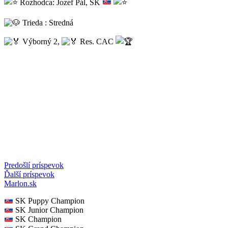
Rozhodca: Jozef Pál, SK
Trieda : Stredná
Výborný 2,
Res. CAC
Navigácia
Predošlí príspevok
Ďalší príspevok
v
Marlon.sk
článku
SK Puppy Champion
SK Junior Champion
SK Champion