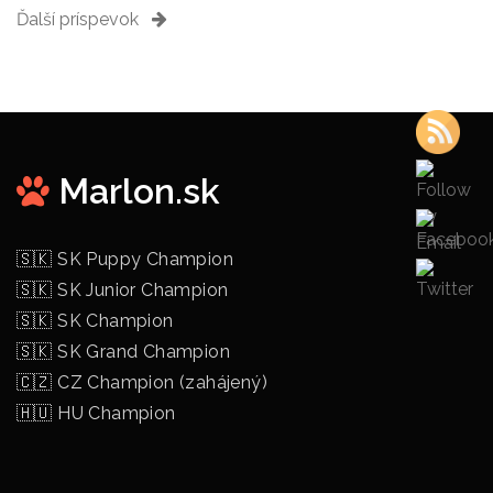
Navigácia
Ďalší príspevok
v
článku
Marlon.sk
🇸🇰 SK Puppy Champion
🇸🇰 SK Junior Champion
🇸🇰 SK Champion
🇸🇰 SK Grand Champion
🇨🇿 CZ Champion (zahájený)
🇭🇺 HU Champion